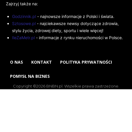
Zajrzyj także na:
Godzinnik.pl
- najnowsze informacje z Polski i świata.
Sztosowe.pl
- najciekawsze newsy dotyczące zdrowia,
stylu życia, zdrowej diety, sportu i wiele więcej!
IleZaMetr.pl
- informacje z rynku nieruchomości w Polsce.
O NAS
KONTAKT
POLITYKA PRYWATNOŚCI
POMYSŁ NA BIZNES
Copyright ©2026 BNBN.pl. Wszelkie prawa zastrzeżone.