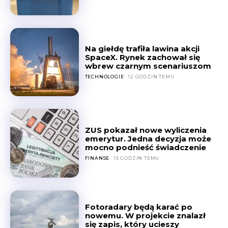
Na giełdę trafiła lawina akcji
SpaceX. Rynek zachował się
wbrew czarnym scenariuszom
TECHNOLOGIE
12 GODZIN TEMU
ZUS pokazał nowe wyliczenia
emerytur. Jedna decyzja może
mocno podnieść świadczenie
FINANSE
15 GODZIN TEMU
Fotoradary będą karać po
nowemu. W projekcie znalazł
się zapis, który ucieszy