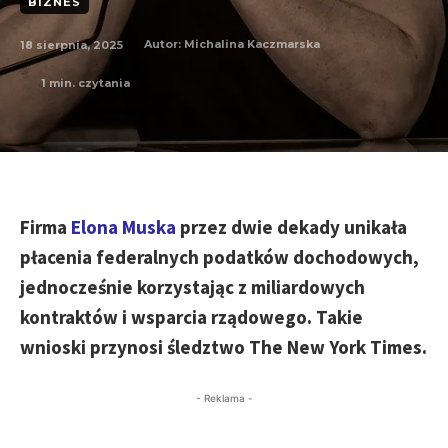
BIZNES
18 sierpnia, 2025
Autor:
Michalina Kaczmarska
1
min. czytania
Firma
Elona Muska
przez dwie dekady unikała
płacenia federalnych podatków dochodowych,
jednocześnie korzystając z miliardowych
kontraktów i wsparcia rządowego. Takie
wnioski przynosi śledztwo The New York Times.
- Reklama -