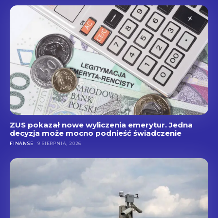
ZUS pokazał nowe wyliczenia emerytur. Jedna
decyzja może mocno podnieść świadczenie
FINANSE
9 SIERPNIA, 2026