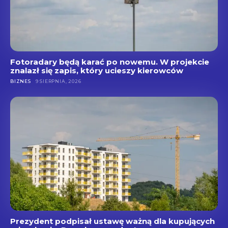
Fotoradary będą karać po nowemu. W projekcie
znalazł się zapis, który ucieszy kierowców
BIZNES
9 SIERPNIA, 2026
Prezydent podpisał ustawę ważną dla kupujących