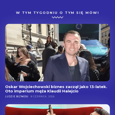
W TYM TYGODNIU O TYM SIĘ MÓWI
Oskar Wojciechowski biznes zaczął jako 13-latek.
Oto imperium męża Klaudii Halejcio
LUDZIE BIZNESU
8 CZERWCA, 2026