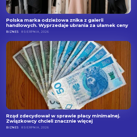
Polska marka odzieżowa znika z galerii
handlowych. Wyprzedaje ubrania za ułamek ceny
BIZNES
8 SIERPNIA, 2026
Rząd zdecydował w sprawie płacy minimalnej.
Związkowcy chcieli znacznie więcej
BIZNES
8 SIERPNIA, 2026