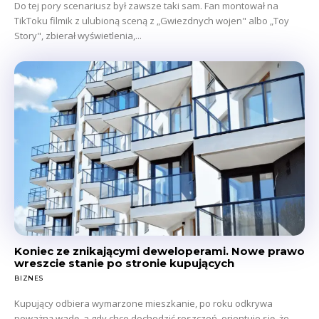
Do tej pory scenariusz był zawsze taki sam. Fan montował na
TikToku filmik z ulubioną sceną z „Gwiezdnych wojen" albo „Toy
Story", zbierał wyświetlenia,...
Koniec ze znikającymi deweloperami. Nowe prawo
wreszcie stanie po stronie kupujących
BIZNES
Kupujący odbiera wymarzone mieszkanie, po roku odkrywa
poważną wadę, a gdy chce dochodzić roszczeń, orientuje się, że