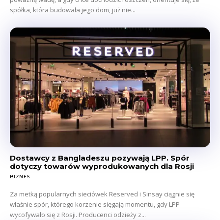
spółka, która budowała jego dom, już nie...
Dostawcy z Bangladeszu pozywają LPP. Spór
dotyczy towarów wyprodukowanych dla Rosji
BIZNES
Za metką popularnych sieciówek Reserved i Sinsay ciągnie się
właśnie spór, którego korzenie sięgają momentu, gdy LPP
wycofywało się z Rosji. Producenci odzieży z...