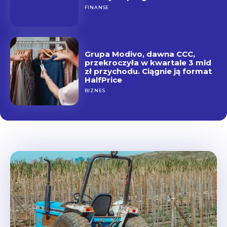
FINANSE
Grupa Modivo, dawna CCC,
przekroczyła w kwartale 3 mld
zł przychodu. Ciągnie ją format
HalfPrice
BIZNES