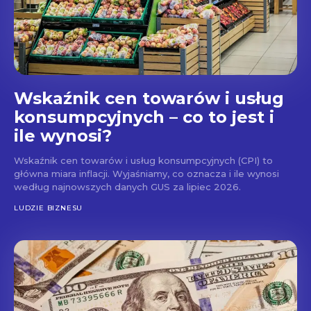
Wskaźnik cen towarów i usług
konsumpcyjnych – co to jest i
ile wynosi?
Wskaźnik cen towarów i usług konsumpcyjnych (CPI) to
główna miara inflacji. Wyjaśniamy, co oznacza i ile wynosi
według najnowszych danych GUS za lipiec 2026.
LUDZIE BIZNESU