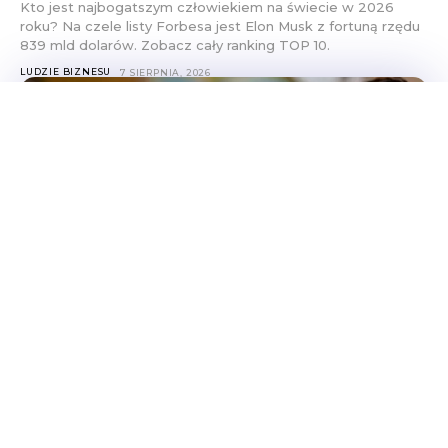
Kto jest najbogatszym człowiekiem na świecie w 2026
roku? Na czele listy Forbesa jest Elon Musk z fortuną rzędu
839 mld dolarów. Zobacz cały ranking TOP 10.
LUDZIE BIZNESU
7 SIERPNIA, 2026
Ile kosztuje wychowanie dziecka do 18
lat? Kwota robi wrażenie
Ile kosztuje wychowanie dziecka do 18 roku życia? Według
wyliczeń to już ok. 346 tys. zł na jedno dziecko. Sprawdź, na
co idą pieniądze i jak rosną koszty.
LUDZIE BIZNESU
7 SIERPNIA, 2026