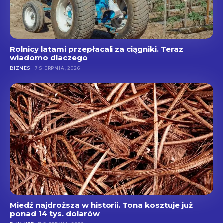
Rolnicy latami przepłacali za ciągniki. Teraz
wiadomo dlaczego
BIZNES
7 SIERPNIA, 2026
Miedź najdroższa w historii. Tona kosztuje już
ponad 14 tys. dolarów