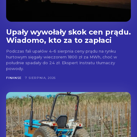
Upały wywołały skok cen prądu.
Wiadomo, kto za to zapłaci
Podczas fali upałów 4-6 sierpnia ceny prądu na rynku
hurtowym sięgały wieczorem 1800 zł za MWh, choć w
południe spadały do 24 zł. Ekspert Instratu tłumaczy
powody.
FINANSE
7 SIERPNIA, 2026