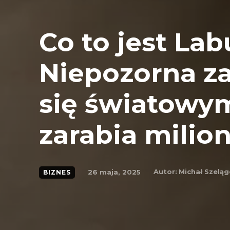
Co to jest La
Niepozorna z
się światowy
zarabia milio
Autor:
Michał Szelą
26 maja, 2025
BIZNES