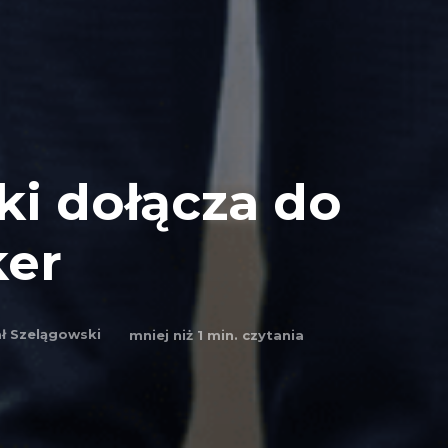
ki dołącza do
ker
ł Szelągowski
mniej niż 1
min. czytania