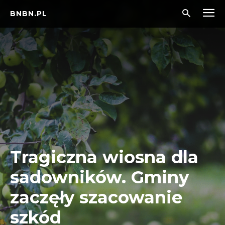
BNBN.PL
Tragiczna wiosna dla
sadowników. Gminy
zaczęły szacowanie
szkód