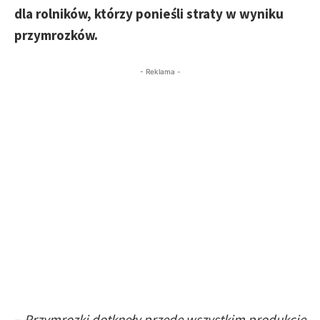
dla rolników, którzy ponieśli straty w wyniku
przymrozków.
- Reklama -
–
Przymrozki dotknęły przede wszystkim produkcję