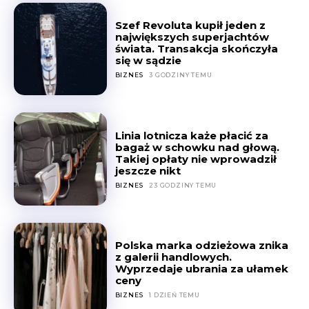
Szef Revoluta kupił jeden z
największych superjachtów
świata. Transakcja skończyła
się w sądzie
BIZNES
3 GODZINY TEMU
Linia lotnicza każe płacić za
bagaż w schowku nad głową.
Takiej opłaty nie wprowadził
jeszcze nikt
BIZNES
23 GODZINY TEMU
Polska marka odzieżowa znika
z galerii handlowych.
Wyprzedaje ubrania za ułamek
ceny
BIZNES
1 DZIEŃ TEMU