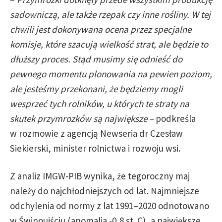
sadowniczą, ale także rzepak czy inne rośliny. W tej
chwili jest dokonywana ocena przez specjalne
komisje, które szacują wielkość strat, ale będzie to
dłuższy proces. Stąd musimy się
odnieść
do
pewnego momentu plonowania na pewien poziom,
ale jesteśmy przekonani, że będziemy mogli
wesprzeć tych rolników, u których te straty na
skutek przymrozków są największe –
podkreśla
w rozmowie z agencją Newseria dr Czesław
Siekierski, minister rolnictwa i rozwoju wsi.
Z analiz IMGW-PIB wynika, że tegoroczny maj
należy do najchłodniejszych od lat. Najmniejsze
odchylenia od normy z lat 1991–2020 odnotowano
w Świnoujściu (anomalia -0,8 st. C), a największe