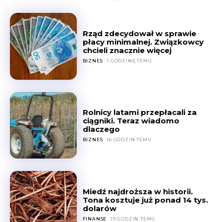
Rząd zdecydował w sprawie
płacy minimalnej. Związkowcy
chcieli znacznie więcej
BIZNES
1 GODZINĘ TEMU
Rolnicy latami przepłacali za
ciągniki. Teraz wiadomo
dlaczego
BIZNES
16 GODZIN TEMU
Miedź najdroższa w historii.
Tona kosztuje już ponad 14 tys.
dolarów
FINANSE
19 GODZIN TEMU