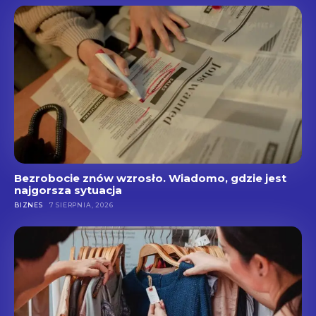
Bezrobocie znów wzrosło. Wiadomo, gdzie jest
najgorsza sytuacja
BIZNES
7 SIERPNIA, 2026