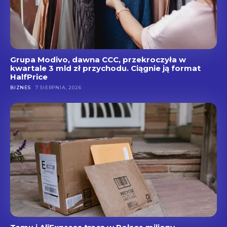
Grupa Modivo, dawna CCC, przekroczyła w
kwartale 3 mld zł przychodu. Ciągnie ją format
HalfPrice
BIZNES
7 SIERPNIA, 2026