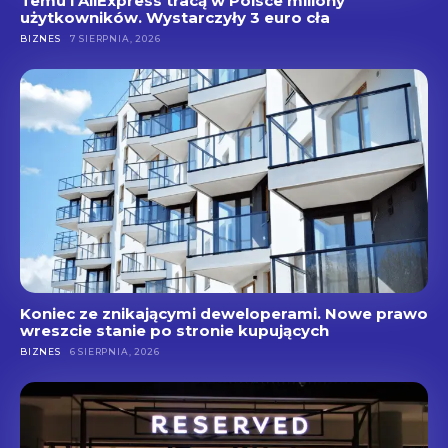
Temu i AliExpress tracą w Polsce miliony
użytkowników. Wystarczyły 3 euro cła
BIZNES
7 SIERPNIA, 2026
Koniec ze znikającymi deweloperami. Nowe prawo
wreszcie stanie po stronie kupujących
BIZNES
6 SIERPNIA, 2026