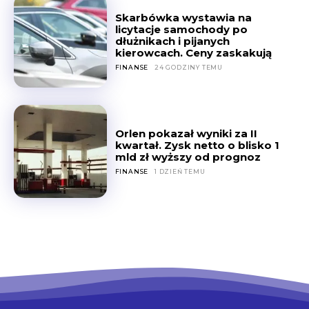
Skarbówka wystawia na
licytacje samochody po
dłużnikach i pijanych
kierowcach. Ceny zaskakują
FINANSE
24 GODZINY TEMU
Orlen pokazał wyniki za II
kwartał. Zysk netto o blisko 1
mld zł wyższy od prognoz
FINANSE
1 DZIEŃ TEMU