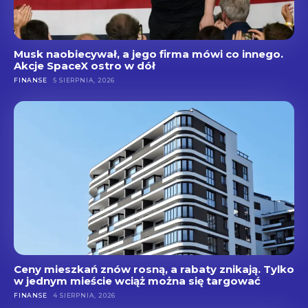
Musk naobiecywał, a jego firma mówi co innego.
Akcje SpaceX ostro w dół
FINANSE
5 SIERPNIA, 2026
Ceny mieszkań znów rosną, a rabaty znikają. Tylko
w jednym mieście wciąż można się targować
FINANSE
4 SIERPNIA, 2026