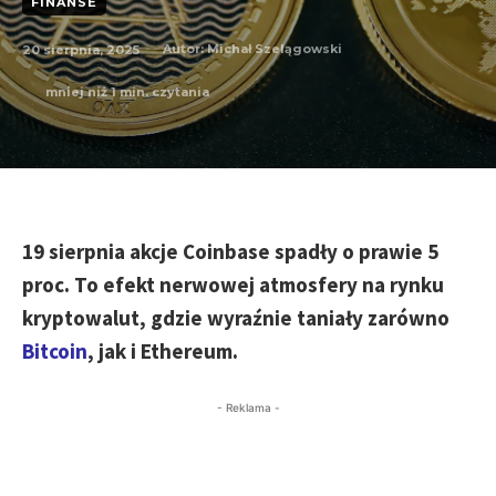
FINANSE
20 sierpnia, 2025
Autor:
Michał Szelągowski
mniej niż 1
min. czytania
19 sierpnia akcje Coinbase spadły o prawie 5
proc. To efekt nerwowej atmosfery na rynku
kryptowalut, gdzie wyraźnie taniały zarówno
Bitcoin
, jak i Ethereum.
- Reklama -