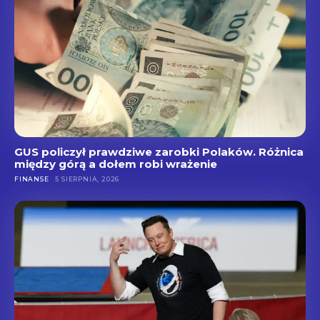
GUS policzył prawdziwe zarobki Polaków. Różnica
między górą a dołem robi wrażenie
FINANSE
5 SIERPNIA, 2026