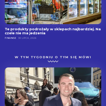
Te produkty podrożały w sklepach najbardziej. Na
czele nie ma jedzenia
FINANSE
30 LIPCA, 2026
W TYM TYGODNIU O TYM SIĘ MÓWI