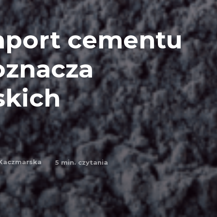
mport cementu
 oznacza
skich
 Kaczmarska
5
min. czytania