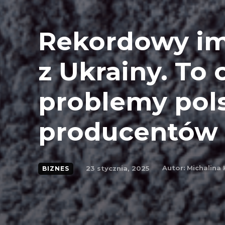
Rekordowy i
z Ukrainy. To
problemy pol
producentów
Autor:
Michalina
23 stycznia, 2025
BIZNES