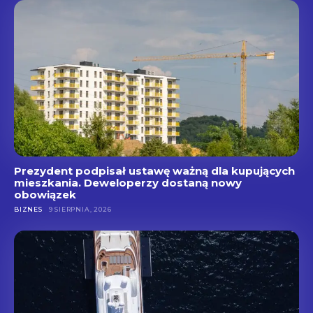
Prezydent podpisał ustawę ważną dla kupujących
mieszkania. Deweloperzy dostaną nowy
obowiązek
BIZNES
9 SIERPNIA, 2026