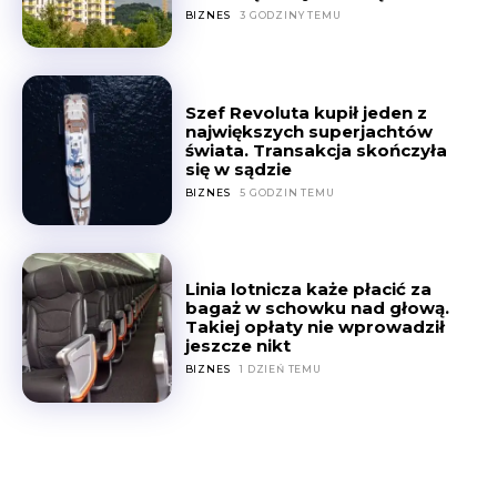
BIZNES
3 GODZINY TEMU
Szef Revoluta kupił jeden z
największych superjachtów
świata. Transakcja skończyła
się w sądzie
BIZNES
5 GODZIN TEMU
Linia lotnicza każe płacić za
bagaż w schowku nad głową.
Takiej opłaty nie wprowadził
jeszcze nikt
BIZNES
1 DZIEŃ TEMU