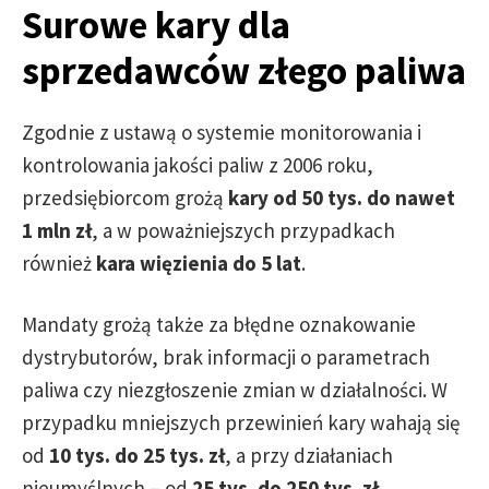
Surowe kary dla
sprzedawców złego paliwa
Zgodnie z ustawą o systemie monitorowania i
kontrolowania jakości paliw z 2006 roku,
przedsiębiorcom grożą
kary od 50 tys. do nawet
1 mln zł
, a w poważniejszych przypadkach
również
kara więzienia do 5 lat
.
Mandaty grożą także za błędne oznakowanie
dystrybutorów, brak informacji o parametrach
paliwa czy niezgłoszenie zmian w działalności. W
przypadku mniejszych przewinień kary wahają się
od
10 tys. do 25 tys. zł
, a przy działaniach
nieumyślnych – od
25 tys. do 250 tys. zł
.