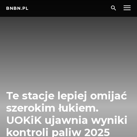
BNBN.PL
Te stacje lepiej omijać
szerokim łukiem.
UOKiK ujawnia wyniki
kontroli paliw 2025