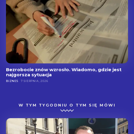
Bezrobocie znów wzrosło. Wiadomo, gdzie jest
najgorsza sytuacja
BIZNES
7 SIERPNIA, 2026
W TYM TYGODNIU O TYM SIĘ MÓWI