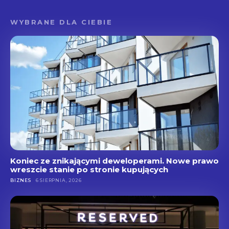
WYBRANE DLA CIEBIE
Koniec ze znikającymi deweloperami. Nowe prawo
wreszcie stanie po stronie kupujących
BIZNES
6 SIERPNIA, 2026