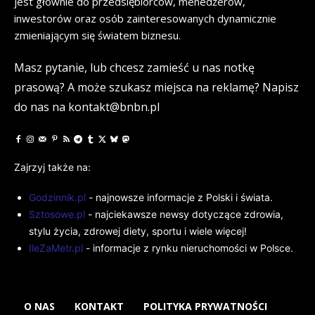
jest głównie do przedsiębiorców, menedżerów,
inwestorów oraz osób zainteresowanych dynamicznie
zmieniającym się światem biznesu.
Masz pytanie, lub chcesz zamieść u nas notkę
prasową? A może szukasz miejsca na reklamę? Napisz
do nas na kontakt@bnbn.pl
Zajrzyj także na:
Godzinnik.pl
- najnowsze informacje z Polski i świata.
Sztosowe.pl
- najciekawsze newsy dotyczące zdrowia,
stylu życia, zdrowej diety, sportu i wiele więcej!
IleZaMetr.pl
- informacje z rynku nieruchomości w Polsce.
O NAS
KONTAKT
POLITYKA PRYWATNOŚCI