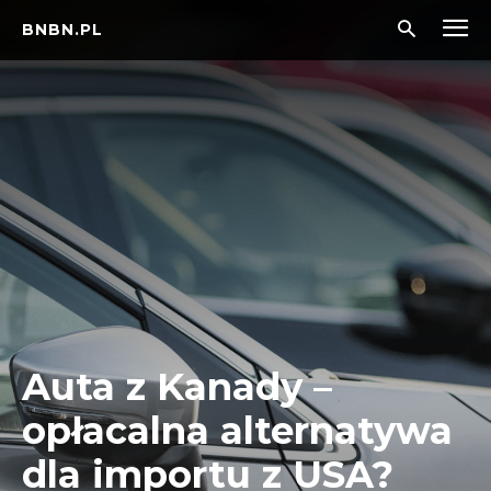
BNBN.PL
Auta z Kanady –
opłacalna alternatywa
dla importu z USA?