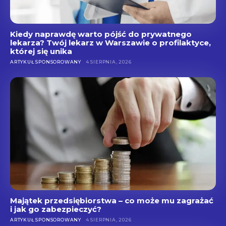
Kiedy naprawdę warto pójść do prywatnego
lekarza? Twój lekarz w Warszawie o profilaktyce,
której się unika
ARTYKUŁ SPONSOROWANY
4 SIERPNIA, 2026
Majątek przedsiębiorstwa – co może mu zagrażać
i jak go zabezpieczyć?
ARTYKUŁ SPONSOROWANY
4 SIERPNIA, 2026