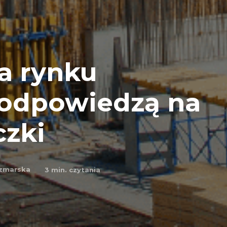
na rynku
odpowiedzą na
czki
czmarska
3
min. czytania