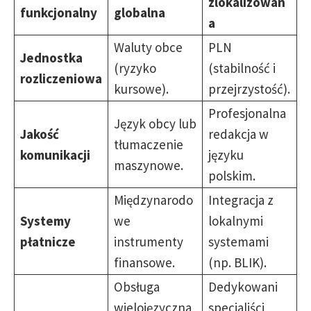
zlokalizowan
funkcjonalny
globalna
a
Waluty obce
PLN
Jednostka
(ryzyko
(stabilność i
rozliczeniowa
kursowe).
przejrzystość).
Profesjonalna
Język obcy lub
Jakość
redakcja w
tłumaczenie
komunikacji
języku
maszynowe.
polskim.
Międzynarodo
Integracja z
Systemy
we
lokalnymi
płatnicze
instrumenty
systemami
finansowe.
(np. BLIK).
Obsługa
Dedykowani
wielojęzyczna
specjaliści