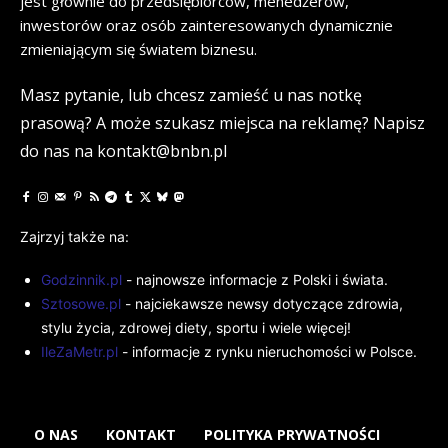
jest głównie do przedsiębiorców, menedżerów,
inwestorów oraz osób zainteresowanych dynamicznie
zmieniającym się światem biznesu.
Masz pytanie, lub chcesz zamieść u nas notkę
prasową? A może szukasz miejsca na reklamę? Napisz
do nas na kontakt@bnbn.pl
Zajrzyj także na:
Godzinnik.pl
- najnowsze informacje z Polski i świata.
Sztosowe.pl
- najciekawsze newsy dotyczące zdrowia,
stylu życia, zdrowej diety, sportu i wiele więcej!
IleZaMetr.pl
- informacje z rynku nieruchomości w Polsce.
O NAS
KONTAKT
POLITYKA PRYWATNOŚCI