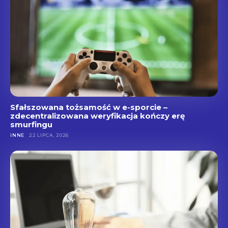
Sfałszowana tożsamość w e-sporcie –
zdecentralizowana weryfikacja kończy erę
smurfingu
INNE
22 LIPCA, 2026