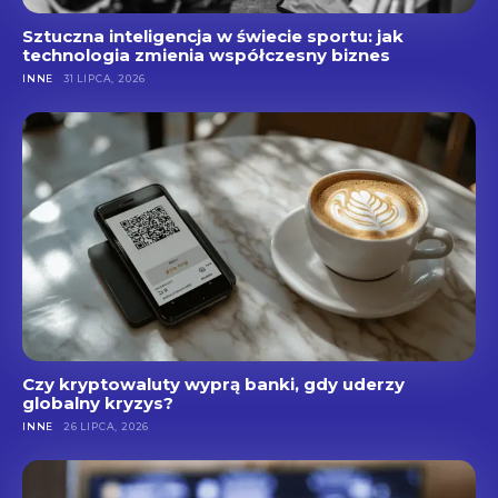
Sztuczna inteligencja w świecie sportu: jak
technologia zmienia współczesny biznes
INNE
31 LIPCA, 2026
Czy kryptowaluty wyprą banki, gdy uderzy
globalny kryzys?
INNE
26 LIPCA, 2026