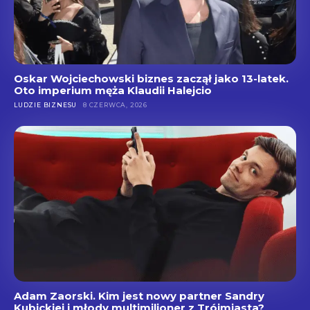
Oskar Wojciechowski biznes zaczął jako 13-latek.
Oto imperium męża Klaudii Halejcio
LUDZIE BIZNESU
8 CZERWCA, 2026
Adam Zaorski. Kim jest nowy partner Sandry
Kubickiej i młody multimilioner z Trójmiasta?