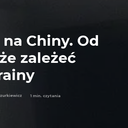
 na Chiny. Od
oże zależeć
rainy
zurkiewicz
1
min. czytania