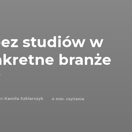
bez studiów w
nkretne branże
y
r:
Kamila Szklarczyk
4
min. czytania