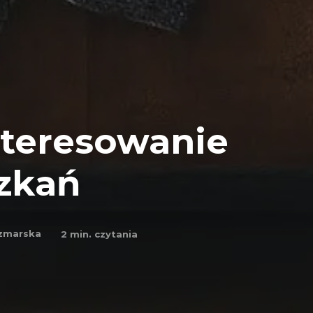
nteresowanie
zkań
czmarska
2
min. czytania