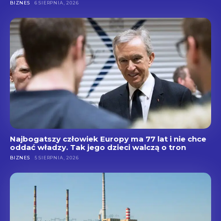
BIZNES
6 SIERPNIA, 2026
Najbogatszy człowiek Europy ma 77 lat i nie chce
oddać władzy. Tak jego dzieci walczą o tron
BIZNES
5 SIERPNIA, 2026