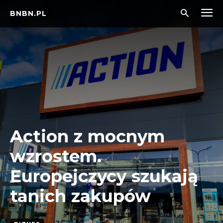
BNBN.PL
Action z mocnym
wzrostem.
Europejczycy szukają
tanich zakupów