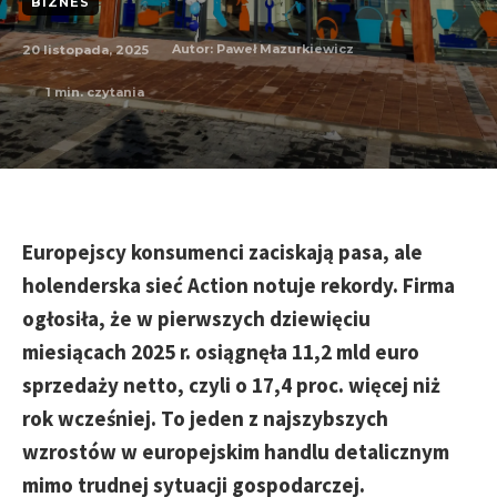
BIZNES
20 listopada, 2025
Autor:
Paweł Mazurkiewicz
1
min. czytania
Europejscy konsumenci zaciskają pasa, ale
holenderska sieć Action notuje rekordy. Firma
ogłosiła, że w pierwszych dziewięciu
miesiącach 2025 r. osiągnęła 11,2 mld euro
sprzedaży netto, czyli o 17,4 proc. więcej niż
rok wcześniej. To jeden z najszybszych
wzrostów w europejskim handlu detalicznym
mimo trudnej sytuacji gospodarczej.