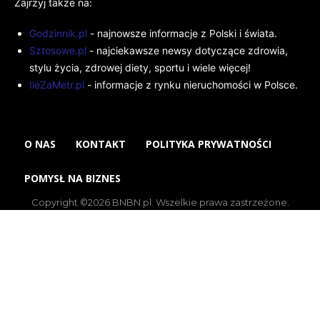
Zajrzyj także na:
Godzinnik.pl
- najnowsze informacje z Polski i świata.
Sztosowe.pl
- najciekawsze newsy dotyczące zdrowia,
stylu życia, zdrowej diety, sportu i wiele więcej!
IleZaMetr.pl
- informacje z rynku nieruchomości w Polsce.
O NAS
KONTAKT
POLITYKA PRYWATNOŚCI
POMYSŁ NA BIZNES
Copyright ©2026 BNBN.pl. Wszelkie prawa zastrzeżone.