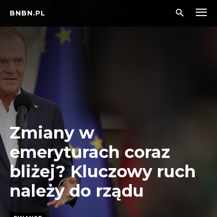
BNBN.PL
Zmiany w
emeryturach coraz
bliżej? Kluczowy ruch
należy do rządu