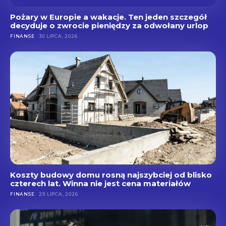
Pożary w Europie a wakacje. Ten jeden szczegół
decyduje o zwrocie pieniędzy za odwołany urlop
FINANSE
30 LIPCA, 2026
Koszty budowy domu rosną najszybciej od blisko
czterech lat. Winna nie jest cena materiałów
FINANSE
29 LIPCA, 2026