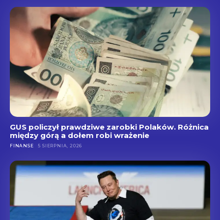
GUS policzył prawdziwe zarobki Polaków. Różnica
między górą a dołem robi wrażenie
FINANSE
5 SIERPNIA, 2026