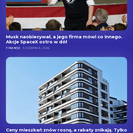
Musk naobiecywał, a jego firma mówi co innego.
Akcje SpaceX ostro w dół
FINANSE
5 SIERPNIA, 2026
Ceny mieszkań znów rosną, a rabaty znikają. Tylko