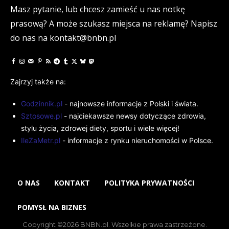
Masz pytanie, lub chcesz zamieść u nas notkę
prasową? A może szukasz miejsca na reklamę? Napisz
do nas na kontakt@bnbn.pl
Zajrzyj także na:
Godzinnik.pl
- najnowsze informacje z Polski i świata.
Sztosowe.pl
- najciekawsze newsy dotyczące zdrowia,
stylu życia, zdrowej diety, sportu i wiele więcej!
IleZaMetr.pl
- informacje z rynku nieruchomości w Polsce.
O NAS
KONTAKT
POLITYKA PRYWATNOŚCI
POMYSŁ NA BIZNES
Copyright ©2026 BNBN.pl. Wszelkie prawa zastrzeżone.