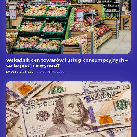
Wskaźnik cen towarów i usług konsumpcyjnych –
co to jest i ile wynosi?
LUDZIE BIZNESU
7 SIERPNIA, 2026