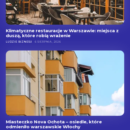
Klimatyczne restauracje w Warszawie: miejsca z
duszą, które robią wrażenie
LUDZIE BIZNESU
6 SIERPNIA, 2026
Miasteczko Nova Ochota – osiedle, które
odmieniło warszawskie Włochy