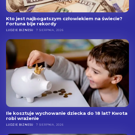
Kto jest najbogatszym człowiekiem na świecie?
Fortuna bije rekordy
LUDZIE BIZNESU
7 SIERPNIA, 2026
Ile kosztuje wychowanie dziecka do 18 lat? Kwota
robi wrażenie
LUDZIE BIZNESU
7 SIERPNIA, 2026