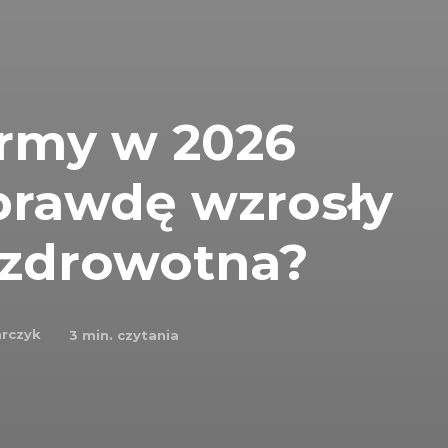
firmy w 2026
aprawdę wzrosły
 zdrowotna?
arczyk
3
min. czytania