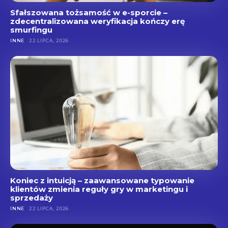
Sfałszowana tożsamość w e-sporcie –
zdecentralizowana weryfikacja kończy erę
smurfingu
INNE
22 LIPCA, 2026
Koniec z intuicją – zaawansowane typowanie
klientów zmienia reguły gry w marketingu i
sprzedaży
INNE
22 LIPCA, 2026