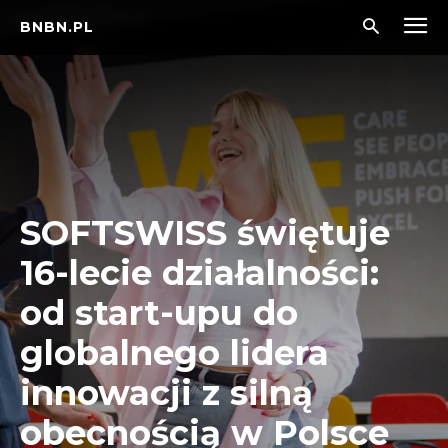
BNBN.PL
SOFTSWISS świętuje
16-lecie działalności:
od start-upu do
globalnego lidera
innowacji z silną
obecnością w Polsce