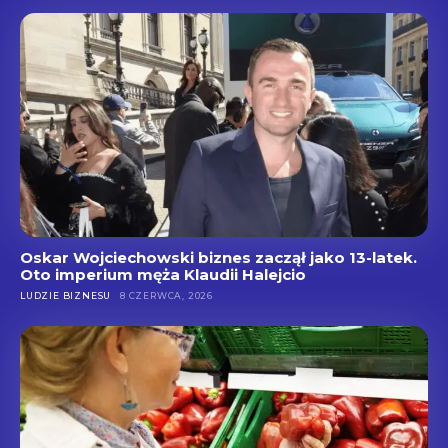
Oskar Wojciechowski biznes zaczął jako 13-latek.
Oto imperium męża Klaudii Halejcio
LUDZIE BIZNESU
8 CZERWCA, 2026