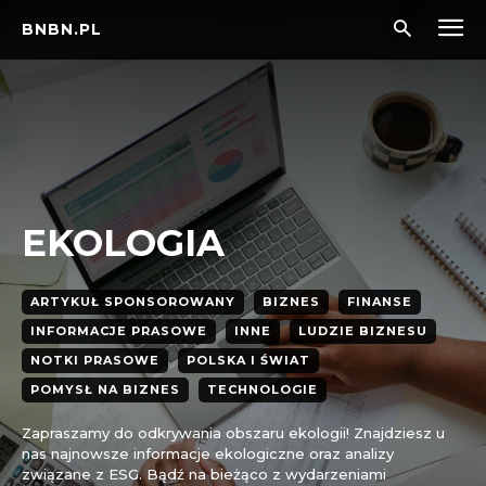
BNBN.PL
EKOLOGIA
ARTYKUŁ SPONSOROWANY
BIZNES
FINANSE
INFORMACJE PRASOWE
INNE
LUDZIE BIZNESU
NOTKI PRASOWE
POLSKA I ŚWIAT
POMYSŁ NA BIZNES
TECHNOLOGIE
Zapraszamy do odkrywania obszaru ekologii! Znajdziesz u
nas najnowsze informacje ekologiczne oraz analizy
związane z ESG. Bądź na bieżąco z wydarzeniami