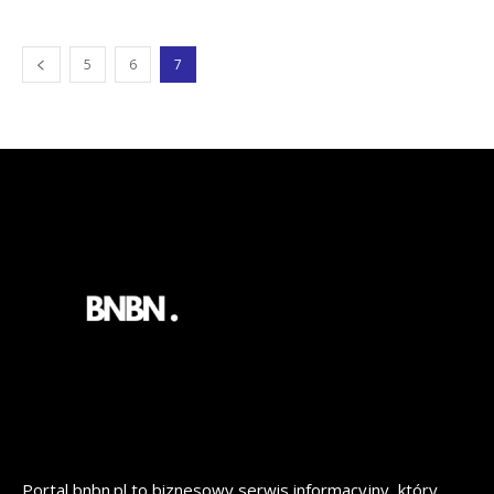
5
6
7
Portal bnbn.pl to biznesowy serwis informacyjny, który