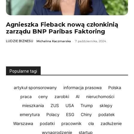
Agnieszka Fieback nową członkinią
zarządu BNP Paribas Faktoring
LUDZIE BIZNESU
Michalina Kaczmarska
-
7 października, 2024
Popularne tagi
artykuł sponsorowany
informacja prasowa
Polska
praca
ceny
zarobki
AI
nieruchomości
mieszkania
ZUS
USA
Trump
sklepy
emerytura
Polacy
ESG
Chiny
podatek
Warszawa
podatki
pracownik
cła
zadłużenie
wynagrodzenie
startup