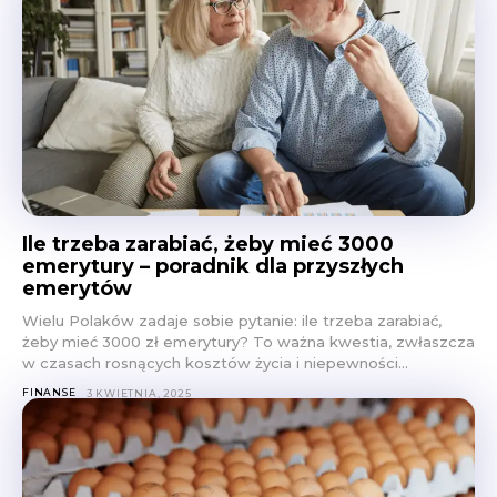
Ile trzeba zarabiać, żeby mieć 3000
emerytury – poradnik dla przyszłych
emerytów
Wielu Polaków zadaje sobie pytanie: ile trzeba zarabiać,
żeby mieć 3000 zł emerytury? To ważna kwestia, zwłaszcza
w czasach rosnących kosztów życia i niepewności...
FINANSE
3 KWIETNIA, 2025