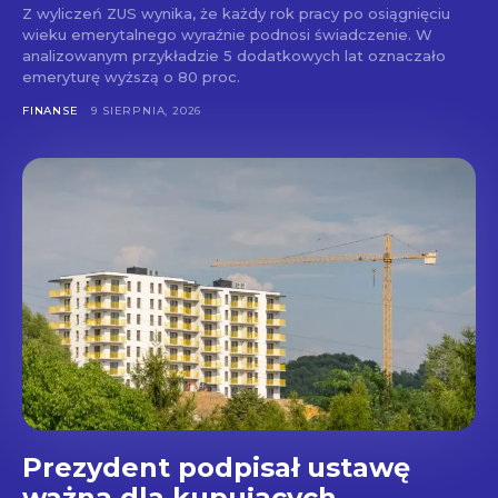
Z wyliczeń ZUS wynika, że każdy rok pracy po osiągnięciu
wieku emerytalnego wyraźnie podnosi świadczenie. W
analizowanym przykładzie 5 dodatkowych lat oznaczało
emeryturę wyższą o 80 proc.
FINANSE
9 SIERPNIA, 2026
Prezydent podpisał ustawę
ważną dla kupujących