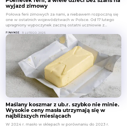
Półmetek ferii, a wiele dzieci bez szans na
wyjazd zimowy
Połowa ferii zimowych za nami, a niebawem rozpoczną się
one w ostatnich województwach w Polsce. Od 17 lutego
upragniony wypoczynek zaczną ostatni uczniowie z...
FINANSE
11 LUTEGO, 2025
Maślany koszmar z ub.r. szybko nie minie.
Wysokie ceny masła utrzymają się w
najbliższych miesiącach
W 2024 r. masło w sklepach w porównaniu do 2023 r.