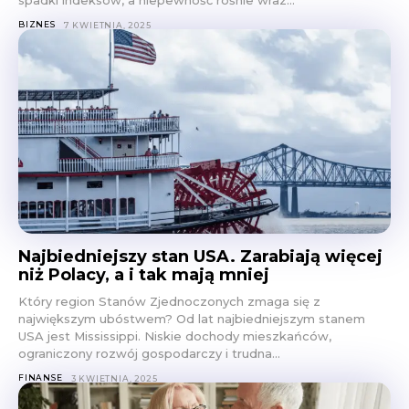
BIZNES
7 KWIETNIA, 2025
Najbiedniejszy stan USA. Zarabiają więcej
niż Polacy, a i tak mają mniej
Który region Stanów Zjednoczonych zmaga się z
największym ubóstwem? Od lat najbiedniejszym stanem
USA jest Mississippi. Niskie dochody mieszkańców,
ograniczony rozwój gospodarczy i trudna...
FINANSE
3 KWIETNIA, 2025