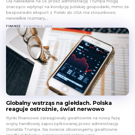
Cła nakładane na UE przez administrację Trumpa mogą
znacząco wpłynąć na kondycję polskiej gospodarki, mimo że
bezpośredni eksport z Polski do USA ma stosunkowo
niewielkie rozmiary,...
FINANSE
7 KWIETNIA, 2025
Globalny wstrząs na giełdach. Polska
reaguje ostrożnie, świat nerwowo
Rynki finansowe zareagowały gwałtownie na nową fazę
wojny handlowej zapoczątkowanej przez administrację
Donalda Trumpa. Na świecie obserwujemy gwałtowne
spadki indeksów, a niepewność rośnie wraz...