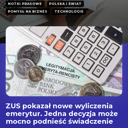
NOTKI PRASOWE
POLSKA I ŚWIAT
POMYSŁ NA BIZNES
TECHNOLOGIE
ZUS pokazał nowe wyliczenia
emerytur. Jedna decyzja może
mocno podnieść świadczenie