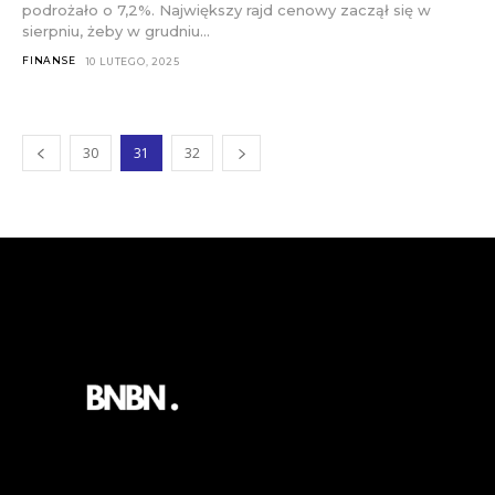
podrożało o 7,2%. Największy rajd cenowy zaczął się w
sierpniu, żeby w grudniu...
FINANSE
10 LUTEGO, 2025
30
31
32