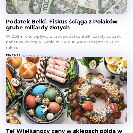
Podatek Belki. Fiskus ściąga z Polaków
grube miliardy złotych
W 2024 roku wpływy z tzw. podatku Belki zasiliły budżet
państwa kwotą 10,6 mld zł. To o 16,4% więcej niż w 2023
roku i...
FINANSE
10 KWIETNIA, 2025
Tej Wielkanocy ceny w sklepach pójdą w