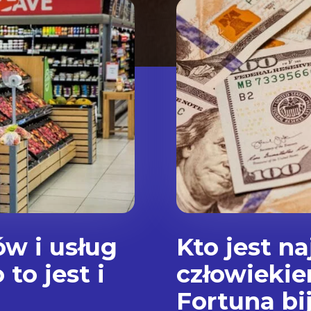
w i usług
Kto jest n
to jest i
człowiekie
Fortuna bi