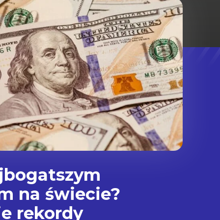
ajbogatszym
m na świecie?
je rekordy