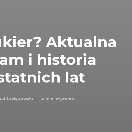
ukier? Aktualna
am i historia
tatnich lat
hał Szelągowski
4
min. czytania