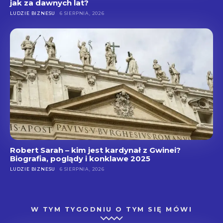
jak za dawnych lat?
LUDZIE BIZNESU
6 SIERPNIA, 2026
Robert Sarah – kim jest kardynał z Gwinei?
Biografia, poglądy i konklawe 2025
LUDZIE BIZNESU
6 SIERPNIA, 2026
W TYM TYGODNIU O TYM SIĘ MÓWI