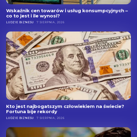
Wskaźnik cen towarów i usług konsumpcyjnych –
co to jest i ile wynosi?
LUDZIE BIZNESU
7 SIERPNIA, 2026
Kto jest najbogatszym człowiekiem na świecie?
Fortuna bije rekordy
LUDZIE BIZNESU
7 SIERPNIA, 2026