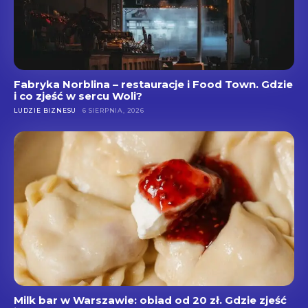
Fabryka Norblina – restauracje i Food Town. Gdzie
i co zjeść w sercu Woli?
LUDZIE BIZNESU
6 SIERPNIA, 2026
Milk bar w Warszawie: obiad od 20 zł. Gdzie zjeść