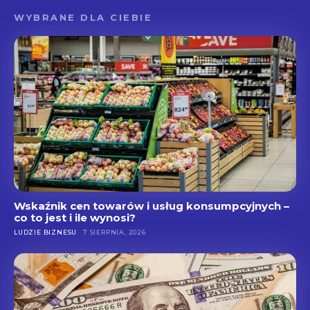
WYBRANE DLA CIEBIE
Wskaźnik cen towarów i usług konsumpcyjnych –
co to jest i ile wynosi?
LUDZIE BIZNESU
7 SIERPNIA, 2026