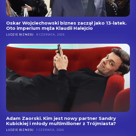
Oskar Wojciechowski biznes zaczął jako 13-latek.
Oto imperium męża Klaudii Halejcio
LUDZIE BIZNESU
8 CZERWCA, 2026
Adam Zaorski. Kim jest nowy partner Sandry
Kubickiej i młody multimilioner z Trójmiasta?
LUDZIE BIZNESU
1 CZERWCA, 2026