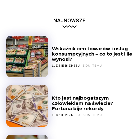
NAJNOWSZE
Wskaźnik cen towarów i usług
konsumpcyjnych – co to jest i ile
wynosi?
LUDZIE BIZNESU
3 DNI TEMU
Kto jest najbogatszym
człowiekiem na świecie?
Fortuna bije rekordy
LUDZIE BIZNESU
3 DNI TEMU