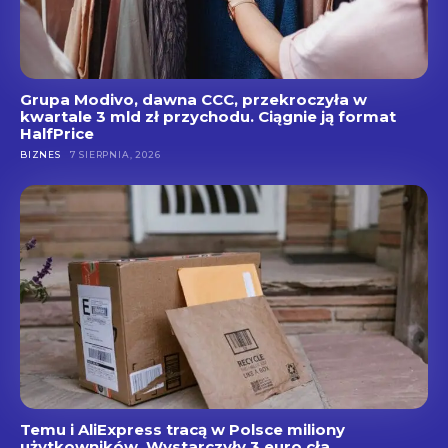
Grupa Modivo, dawna CCC, przekroczyła w
kwartale 3 mld zł przychodu. Ciągnie ją format
HalfPrice
BIZNES
7 SIERPNIA, 2026
Temu i AliExpress tracą w Polsce miliony
użytkowników. Wystarczyły 3 euro cła