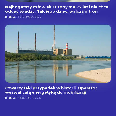
Najbogatszy człowiek Europy ma 77 lat i nie chce
oddać władzy. Tak jego dzieci walczą o tron
BIZNES
5 SIERPNIA, 2026
Czwarty taki przypadek w historii. Operator
wezwał całą energetykę do mobilizacji
BIZNES
4 SIERPNIA, 2026