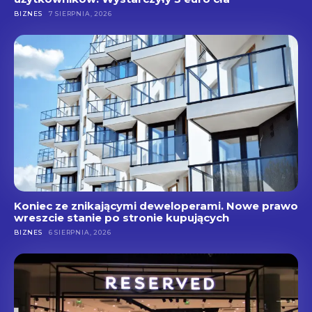
BIZNES
7 SIERPNIA, 2026
Koniec ze znikającymi deweloperami. Nowe prawo
wreszcie stanie po stronie kupujących
BIZNES
6 SIERPNIA, 2026