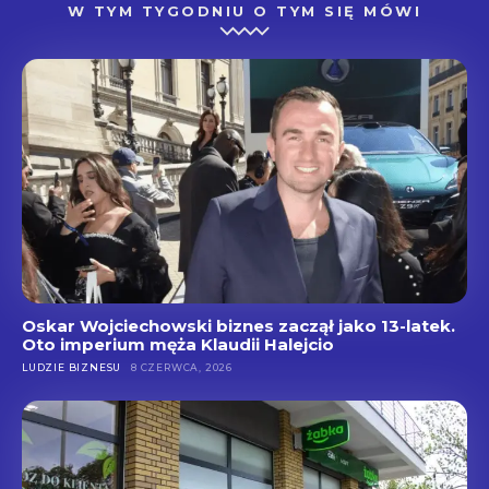
W TYM TYGODNIU O TYM SIĘ MÓWI
Oskar Wojciechowski biznes zaczął jako 13-latek.
Oto imperium męża Klaudii Halejcio
LUDZIE BIZNESU
8 CZERWCA, 2026