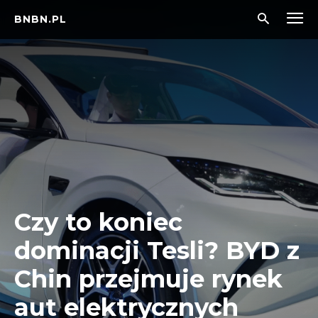
BNBN.PL
Czy to koniec
dominacji Tesli? BYD z
Chin przejmuje rynek
aut elektrycznych