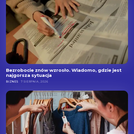
Bezrobocie znów wzrosło. Wiadomo, gdzie jest
najgorsza sytuacja
BIZNES
7 SIERPNIA, 2026