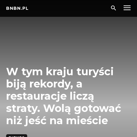
BNBN.PL
W tym kraju turyści
biją rekordy, a
restauracje liczą
straty. Wolą gotować
niż jeść na mieście