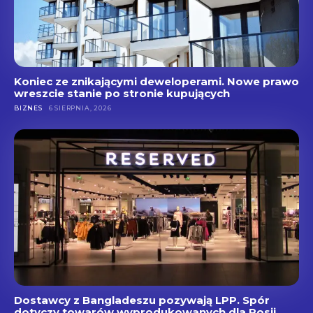
Koniec ze znikającymi deweloperami. Nowe prawo
wreszcie stanie po stronie kupujących
BIZNES
6 SIERPNIA, 2026
Dostawcy z Bangladeszu pozywają LPP. Spór
dotyczy towarów wyprodukowanych dla Rosji