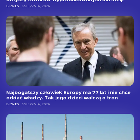
BIZNES
6 SIERPNIA, 2026
Najbogatszy człowiek Europy ma 77 lat i nie chce
oddać władzy. Tak jego dzieci walczą o tron
BIZNES
5 SIERPNIA, 2026