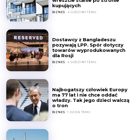
wreszcie stanie po stronie
kupujących
BIZNES
4 GODZINY TEMU
Dostawcy z Bangladeszu
pozywają LPP. Spór dotyczy
towarów wyprodukowanych
dla Rosji
BIZNES
4 GODZINY TEMU
Najbogatszy człowiek Europy
ma 77 lat i nie chce oddać
władzy. Tak jego dzieci walczą
o tron
BIZNES
1 DZIEŃ TEMU