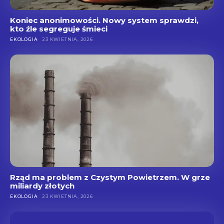
Koniec anonimowości. Nowy system sprawdzi,
kto źle segreguje śmieci
EKOLOGIA
23 KWIETNIA, 2026
Rząd ma problem z Czystym Powietrzem. W grze
miliardy złotych
EKOLOGIA
23 KWIETNIA, 2026