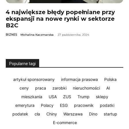
4 największe błędy popełniane przy
ekspansji na nowe rynki w sektorze
B2C
BIZNES
Michalina Kaczmarska
-
27 października, 2024
Popularne tagi
artykuł sponsorowany
informacja prasowa
Polska
ceny
praca
zarobki
nieruchomości
AI
mieszkania
USA
ZUS
Trump
sklepy
emerytura
Polacy
ESG
pracownik
podatki
podatek
cła
Chiny
Warszawa
Dino
startup
E-commerce