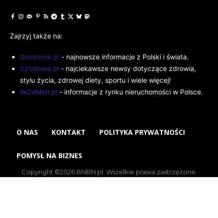
Zajrzyj także na:
Godzinnik.pl
- najnowsze informacje z Polski i świata.
Sztosowe.pl
- najciekawsze newsy dotyczące zdrowia,
stylu życia, zdrowej diety, sportu i wiele więcej!
IleZaMetr.pl
- informacje z rynku nieruchomości w Polsce.
O NAS
KONTAKT
POLITYKA PRYWATNOŚCI
POMYSŁ NA BIZNES
Copyright ©2026 BNBN.pl. Wszelkie prawa zastrzeżone.