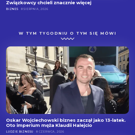
Związkowcy chcieli znacznie więcej
BIZNES
8 SIERPNIA, 2026
W TYM TYGODNIU O TYM SIĘ MÓWI
Oskar Wojciechowski biznes zaczął jako 13-latek.
Oto imperium męża Klaudii Halejcio
LUDZIE BIZNESU
8 CZERWCA, 2026