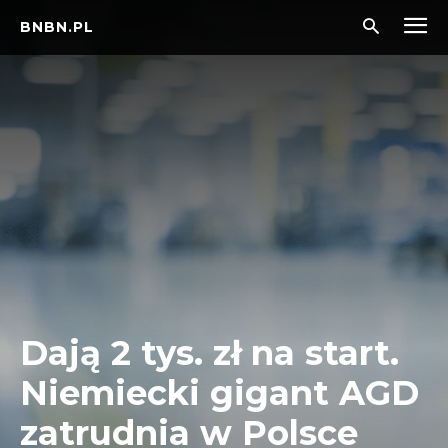
BNBN.PL
Dają 2 tys. zł na start.
Niemiecki gigant AGD
zatrudnia w Polsce