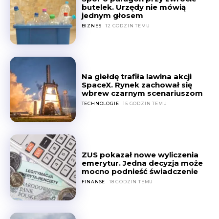
butelek. Urzędy nie mówią
jednym głosem
BIZNES
12 GODZIN TEMU
Na giełdę trafiła lawina akcji
SpaceX. Rynek zachował się
wbrew czarnym scenariuszom
TECHNOLOGIE
15 GODZIN TEMU
ZUS pokazał nowe wyliczenia
emerytur. Jedna decyzja może
mocno podnieść świadczenie
FINANSE
18 GODZIN TEMU