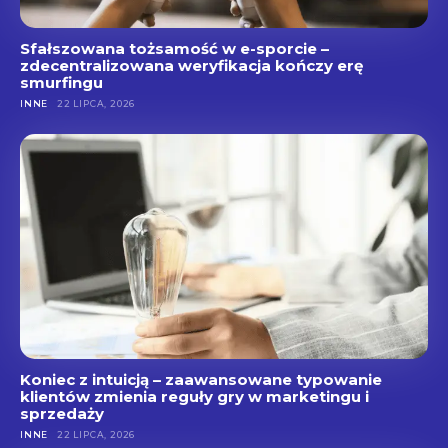
Sfałszowana tożsamość w e-sporcie –
zdecentralizowana weryfikacja kończy erę
smurfingu
INNE
22 LIPCA, 2026
Koniec z intuicją – zaawansowane typowanie
klientów zmienia reguły gry w marketingu i
sprzedaży
INNE
22 LIPCA, 2026