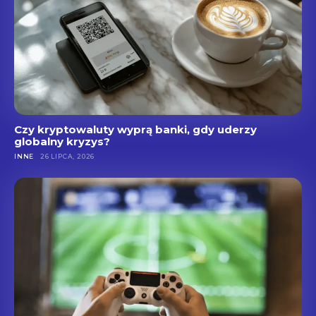
Czy kryptowaluty wyprą banki, gdy uderzy
globalny kryzys?
INNE
26 LIPCA, 2026