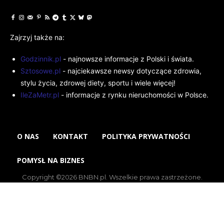
Zajrzyj także na:
Godzinnik.pl
- najnowsze informacje z Polski i świata.
Sztosowe.pl
- najciekawsze newsy dotyczące zdrowia,
stylu życia, zdrowej diety, sportu i wiele więcej!
IleZaMetr.pl
- informacje z rynku nieruchomości w Polsce.
O NAS
KONTAKT
POLITYKA PRYWATNOŚCI
POMYSŁ NA BIZNES
Copyright ©2026 BNBN.pl. Wszelkie prawa zastrzeżone.