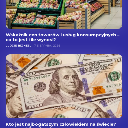
Wskaźnik cen towarów i usług konsumpcyjnych –
co to jest i ile wynosi?
LUDZIE BIZNESU
7 SIERPNIA, 2026
Kto jest najbogatszym człowiekiem na świecie?