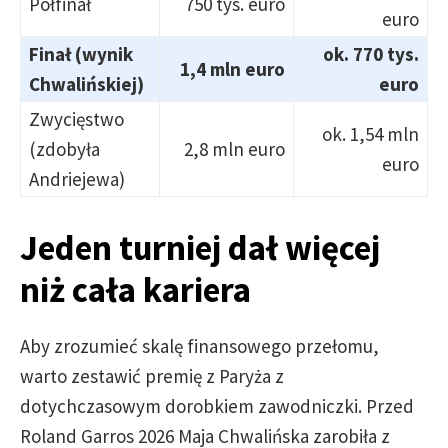
Półfinał
750 tys. euro
euro
Finał (wynik
ok. 770 tys.
1,4 mln euro
Chwalińskiej)
euro
Zwycięstwo
ok. 1,54 mln
(zdobyła
2,8 mln euro
euro
Andriejewa)
Jeden turniej dał więcej
niż cała kariera
Aby zrozumieć skalę finansowego przełomu,
warto zestawić premię z Paryża z
dotychczasowym dorobkiem zawodniczki. Przed
Roland Garros 2026 Maja Chwalińska zarobiła z