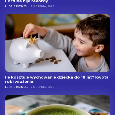
Fortuna bije rekordy
LUDZIE BIZNESU
7 SIERPNIA, 2026
Ile kosztuje wychowanie dziecka do 18 lat? Kwota
robi wrażenie
LUDZIE BIZNESU
7 SIERPNIA, 2026