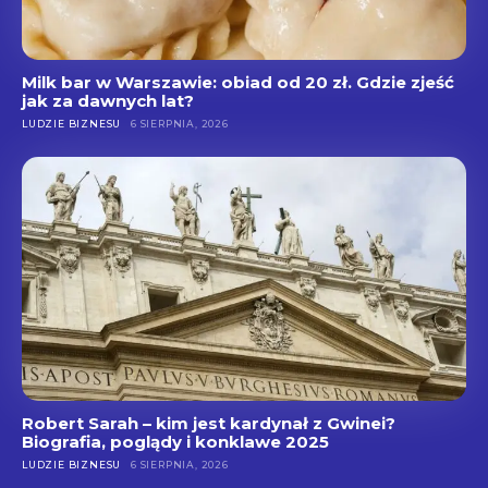
Milk bar w Warszawie: obiad od 20 zł. Gdzie zjeść
jak za dawnych lat?
LUDZIE BIZNESU
6 SIERPNIA, 2026
Robert Sarah – kim jest kardynał z Gwinei?
Biografia, poglądy i konklawe 2025
LUDZIE BIZNESU
6 SIERPNIA, 2026