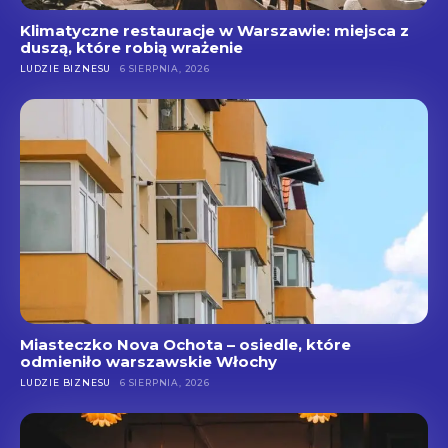
Klimatyczne restauracje w Warszawie: miejsca z
duszą, które robią wrażenie
LUDZIE BIZNESU
6 SIERPNIA, 2026
Miasteczko Nova Ochota – osiedle, które
odmieniło warszawskie Włochy
LUDZIE BIZNESU
6 SIERPNIA, 2026