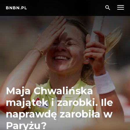
BNBN.PL
Maja Chwalińska
majątek i zarobki. Ile
naprawdę zarobiła w
Paryżu?