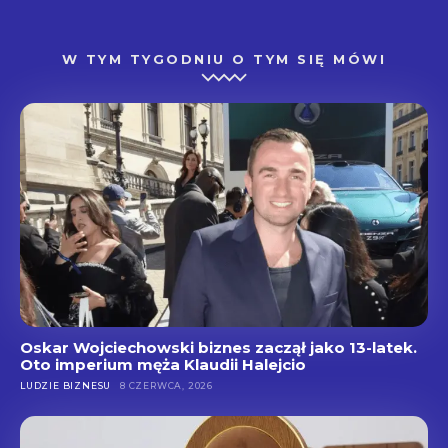
W TYM TYGODNIU O TYM SIĘ MÓWI
Oskar Wojciechowski biznes zaczął jako 13-latek.
Oto imperium męża Klaudii Halejcio
LUDZIE BIZNESU
8 CZERWCA, 2026