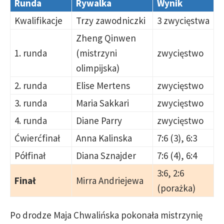
Runda
Rywalka
Wynik
Kwalifikacje
Trzy zawodniczki
3 zwycięstwa
Zheng Qinwen
1. runda
(mistrzyni
zwycięstwo
olimpijska)
2. runda
Elise Mertens
zwycięstwo
3. runda
Maria Sakkari
zwycięstwo
4. runda
Diane Parry
zwycięstwo
Ćwierćfinał
Anna Kalinska
7:6 (3), 6:3
Półfinał
Diana Sznajder
7:6 (4), 6:4
3:6, 2:6
Finał
Mirra Andriejewa
(porażka)
Po drodze Maja Chwalińska pokonała mistrzynię