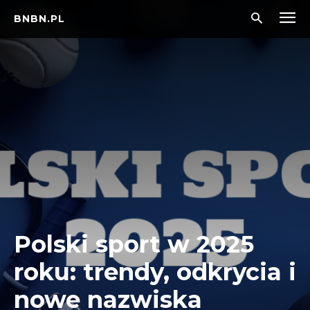
BNBN.PL
Polski sport w 2025
roku: trendy, odkrycia i
nowe nazwiska