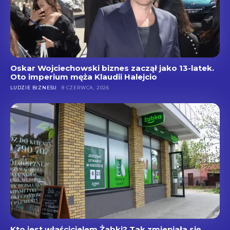
Oskar Wojciechowski biznes zaczął jako 13-latek.
Oto imperium męża Klaudii Halejcio
LUDZIE BIZNESU
8 CZERWCA, 2026
Kto jest właścicielem Żabki? Tak zmieniała się