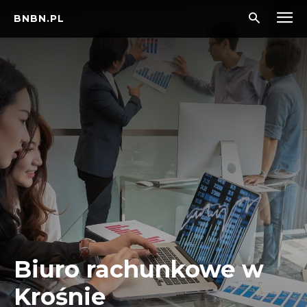
BNBN.PL
Biuro rachunkowe w
Krośnie