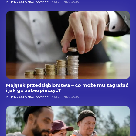
ARTYKUŁ SPONSOROWANY
4 SIERPNIA, 2026
Majątek przedsiębiorstwa – co może mu zagrażać
i jak go zabezpieczyć?
ARTYKUŁ SPONSOROWANY
4 SIERPNIA, 2026