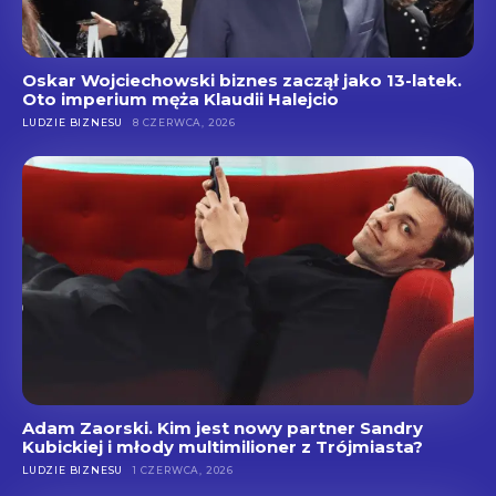
Oskar Wojciechowski biznes zaczął jako 13-latek.
Oto imperium męża Klaudii Halejcio
LUDZIE BIZNESU
8 CZERWCA, 2026
Adam Zaorski. Kim jest nowy partner Sandry
Kubickiej i młody multimilioner z Trójmiasta?
LUDZIE BIZNESU
1 CZERWCA, 2026