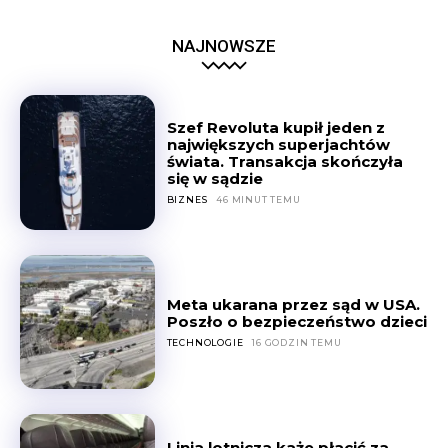
NAJNOWSZE
Szef Revoluta kupił jeden z
największych superjachtów
świata. Transakcja skończyła
się w sądzie
BIZNES
46 MINUT TEMU
Meta ukarana przez sąd w USA.
Poszło o bezpieczeństwo dzieci
TECHNOLOGIE
16 GODZIN TEMU
Linia lotnicza każe płacić za