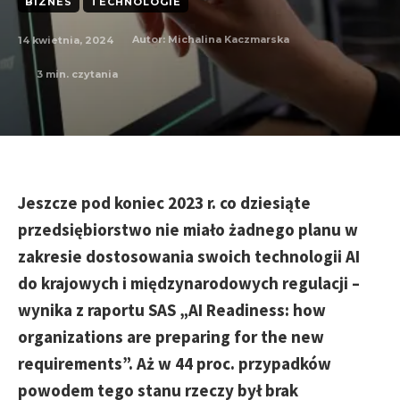
BIZNES
TECHNOLOGIE
14 kwietnia, 2024
Autor:
Michalina Kaczmarska
3
min. czytania
Jeszcze pod koniec 2023 r. co dziesiąte
przedsiębiorstwo nie miało żadnego planu w
zakresie dostosowania swoich technologii AI
do krajowych i międzynarodowych regulacji –
wynika z raportu SAS „AI Readiness: how
organizations are preparing for the new
requirements”. Aż w 44 proc. przypadków
powodem tego stanu rzeczy był brak