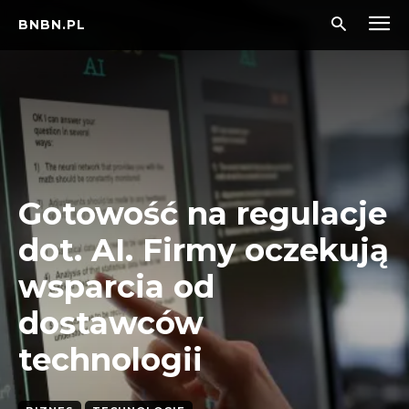
BNBN.PL
Gotowość na regulacje
dot. AI. Firmy oczekują
wsparcia od
dostawców
technologii