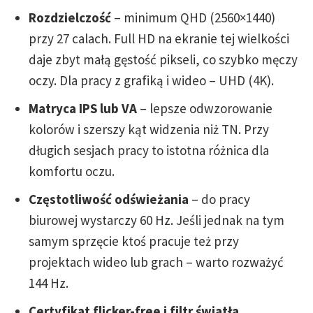
Rozdzielczość
– minimum QHD (2560×1440)
przy 27 calach. Full HD na ekranie tej wielkości
daje zbyt małą gęstość pikseli, co szybko męczy
oczy. Dla pracy z grafiką i wideo – UHD (4K).
Matryca IPS lub VA
– lepsze odwzorowanie
kolorów i szerszy kąt widzenia niż TN. Przy
długich sesjach pracy to istotna różnica dla
komfortu oczu.
Częstotliwość odświeżania
– do pracy
biurowej wystarczy 60 Hz. Jeśli jednak na tym
samym sprzęcie ktoś pracuje też przy
projektach wideo lub grach – warto rozważyć
144 Hz.
Certyfikat flicker-free i filtr światła