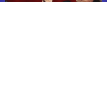
Adam Zaorski. Kim jest nowy partner Sandry
Kubickiej i młody multimilioner z Trójmiasta?
LUDZIE BIZNESU
1 CZERWCA, 2026