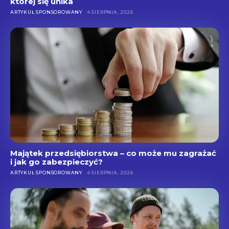
której się unika
ARTYKUŁ SPONSOROWANY
4 SIERPNIA, 2026
Majątek przedsiębiorstwa – co może mu zagrażać
i jak go zabezpieczyć?
ARTYKUŁ SPONSOROWANY
4 SIERPNIA, 2026