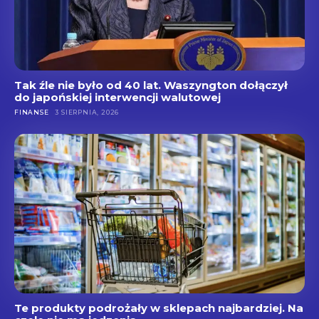
Tak źle nie było od 40 lat. Waszyngton dołączył
do japońskiej interwencji walutowej
FINANSE
3 SIERPNIA, 2026
Te produkty podrożały w sklepach najbardziej. Na