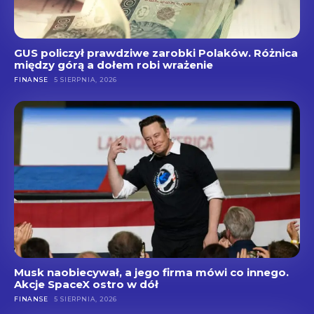
GUS policzył prawdziwe zarobki Polaków. Różnica
między górą a dołem robi wrażenie
FINANSE
5 SIERPNIA, 2026
Musk naobiecywał, a jego firma mówi co innego.
Akcje SpaceX ostro w dół
FINANSE
5 SIERPNIA, 2026