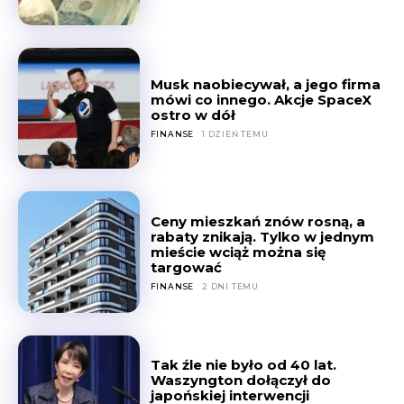
Musk naobiecywał, a jego firma
mówi co innego. Akcje SpaceX
ostro w dół
FINANSE
1 DZIEŃ TEMU
Ceny mieszkań znów rosną, a
rabaty znikają. Tylko w jednym
mieście wciąż można się
targować
FINANSE
2 DNI TEMU
Tak źle nie było od 40 lat.
Waszyngton dołączył do
japońskiej interwencji