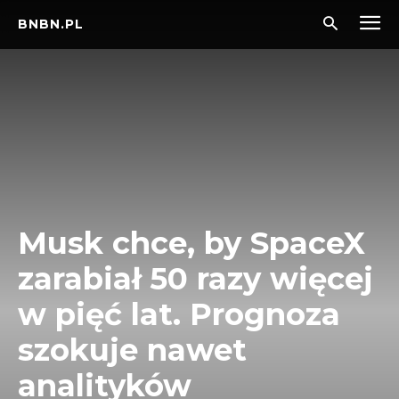
BNBN.PL
Musk chce, by SpaceX
zarabiał 50 razy więcej
w pięć lat. Prognoza
szokuje nawet
analityków