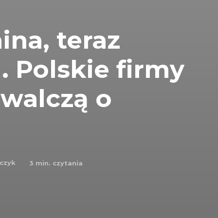
ina, teraz
. Polskie firmy
 walczą o
rczyk
3
min. czytania