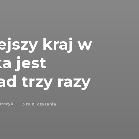
ejszy kraj w
a jest
d trzy razy
arczyk
3
min. czytania