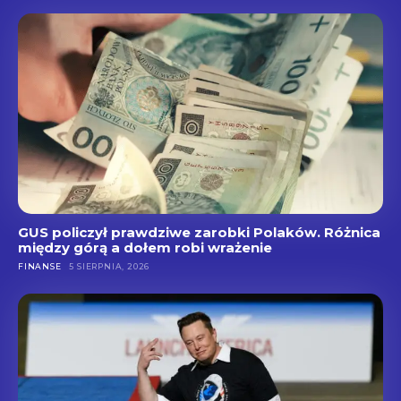
GUS policzył prawdziwe zarobki Polaków. Różnica
między górą a dołem robi wrażenie
FINANSE
5 SIERPNIA, 2026