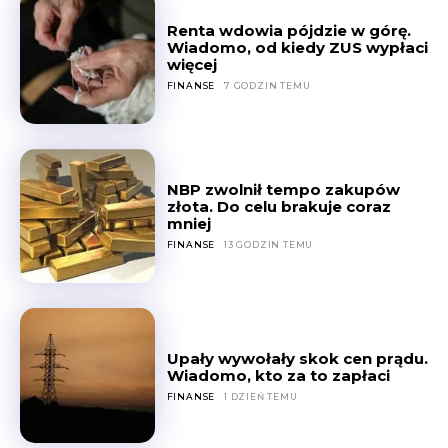
Renta wdowia pójdzie w górę.
Wiadomo, od kiedy ZUS wypłaci
więcej
FINANSE
7 GODZIN TEMU
NBP zwolnił tempo zakupów
złota. Do celu brakuje coraz
mniej
FINANSE
13 GODZIN TEMU
Upały wywołały skok cen prądu.
Wiadomo, kto za to zapłaci
FINANSE
1 DZIEŃ TEMU