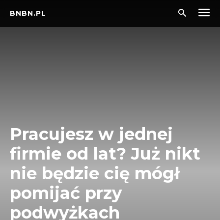
BNBN.PL
Pracujesz w jednej
firmie od lat? Już nikt
nie będzie cię mógł
pomijać przy
podwyżkach