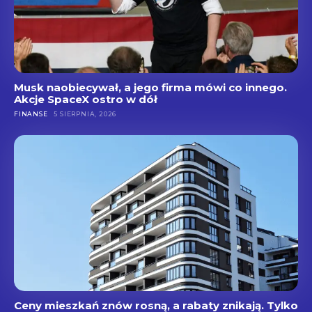
Musk naobiecywał, a jego firma mówi co innego.
Akcje SpaceX ostro w dół
FINANSE
5 SIERPNIA, 2026
Ceny mieszkań znów rosną, a rabaty znikają. Tylko