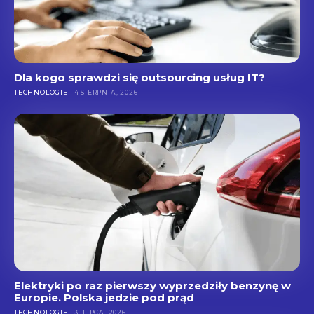
Dla kogo sprawdzi się outsourcing usług IT?
TECHNOLOGIE
4 SIERPNIA, 2026
Elektryki po raz pierwszy wyprzedziły benzynę w
Europie. Polska jedzie pod prąd
TECHNOLOGIE
31 LIPCA, 2026