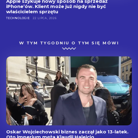
Apple szykuje nowy sposób na sprzedaż
iPhone’ów. Klient może już nigdy nie być
właścicielem sprzętu
TECHNOLOGIE
22 LIPCA, 2026
W TYM TYGODNIU O TYM SIĘ MÓWI
Oskar Wojciechowski biznes zaczął jako 13-latek.
Oto imperium męża Klaudii Halejcio