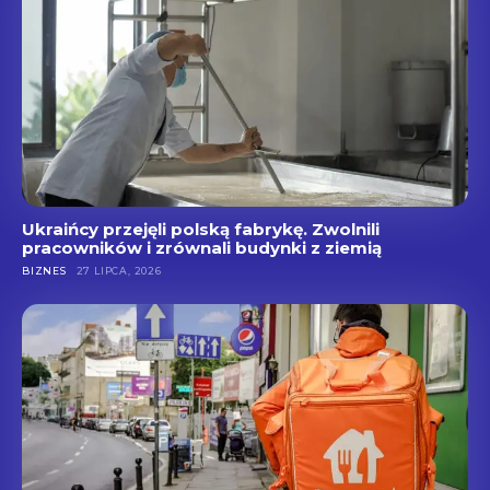
Ukraińcy przejęli polską fabrykę. Zwolnili
pracowników i zrównali budynki z ziemią
BIZNES
27 LIPCA, 2026