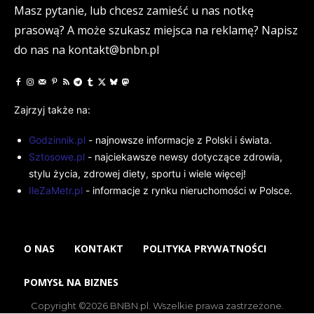
Masz pytanie, lub chcesz zamieść u nas notkę
prasową? A może szukasz miejsca na reklamę? Napisz
do nas na kontakt@bnbn.pl
Zajrzyj także na:
Godzinnik.pl
- najnowsze informacje z Polski i świata.
Sztosowe.pl
- najciekawsze newsy dotyczące zdrowia,
stylu życia, zdrowej diety, sportu i wiele więcej!
IleZaMetr.pl
- informacje z rynku nieruchomości w Polsce.
O NAS
KONTAKT
POLITYKA PRYWATNOŚCI
POMYSŁ NA BIZNES
Copyright ©2026 BNBN.pl. Wszelkie prawa zastrzeżone.