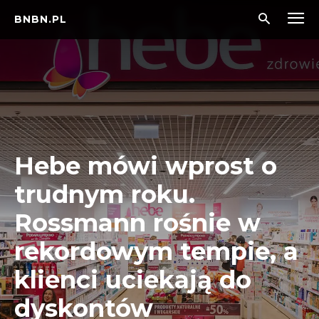
BNBN.PL
Hebe mówi wprost o
trudnym roku.
Rossmann rośnie w
rekordowym tempie, a
klienci uciekają do
dyskontów