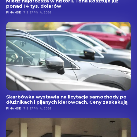
Miedź najdroższa w historii. Tona kosztuje już
ponad 14 tys. dolarów
FINANSE
7 SIERPNIA, 2026
Skarbówka wystawia na licytacje samochody po
dłużnikach i pijanych kierowcach. Ceny zaskakują
FINANSE
7 SIERPNIA, 2026