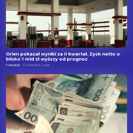
Orlen pokazał wyniki za II kwartał. Zysk netto o
blisko 1 mld zł wyższy od prognoz
FINANSE
7 SIERPNIA, 2026