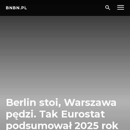
BNBN.PL
Berlin stoi, Warszawa
pędzi. Tak Eurostat
podsumował 2025 rok