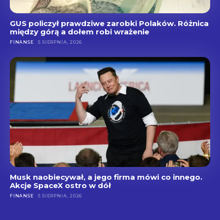
GUS policzył prawdziwe zarobki Polaków. Różnica
między górą a dołem robi wrażenie
FINANSE
5 SIERPNIA, 2026
Musk naobiecywał, a jego firma mówi co innego.
Akcje SpaceX ostro w dół
FINANSE
5 SIERPNIA, 2026