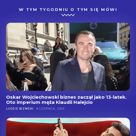
W TYM TYGODNIU O TYM SIĘ MÓWI
Oskar Wojciechowski biznes zaczął jako 13-latek.
Oto imperium męża Klaudii Halejcio
LUDZIE BIZNESU
8 CZERWCA, 2026