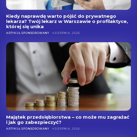
Kiedy naprawdę warto pójść do prywatnego
lekarza? Twój lekarz w Warszawie o profilaktyce,
której się unika
ARTYKUŁ SPONSOROWANY
4 SIERPNIA, 2026
Majątek przedsiębiorstwa – co może mu zagrażać
i jak go zabezpieczyć?
ARTYKUŁ SPONSOROWANY
4 SIERPNIA, 2026