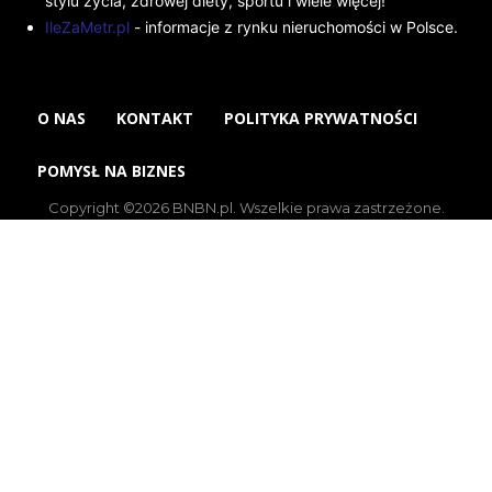
stylu życia, zdrowej diety, sportu i wiele więcej!
IleZaMetr.pl
- informacje z rynku nieruchomości w Polsce.
O NAS
KONTAKT
POLITYKA PRYWATNOŚCI
POMYSŁ NA BIZNES
Copyright ©2026 BNBN.pl. Wszelkie prawa zastrzeżone.