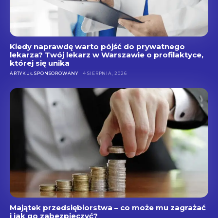
Kiedy naprawdę warto pójść do prywatnego
lekarza? Twój lekarz w Warszawie o profilaktyce,
której się unika
ARTYKUŁ SPONSOROWANY
4 SIERPNIA, 2026
Majątek przedsiębiorstwa – co może mu zagrażać
i jak go zabezpieczyć?