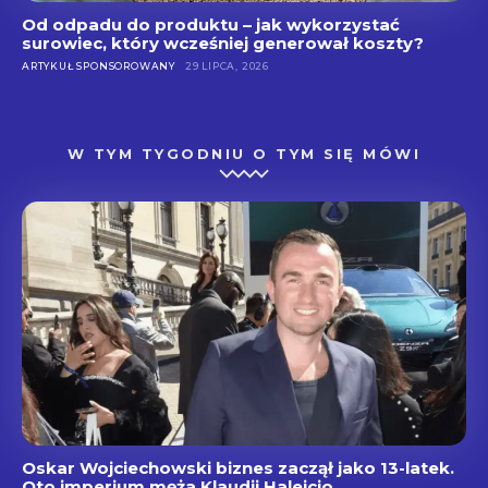
Od odpadu do produktu – jak wykorzystać
surowiec, który wcześniej generował koszty?
ARTYKUŁ SPONSOROWANY
29 LIPCA, 2026
W TYM TYGODNIU O TYM SIĘ MÓWI
Oskar Wojciechowski biznes zaczął jako 13-latek.
Oto imperium męża Klaudii Halejcio