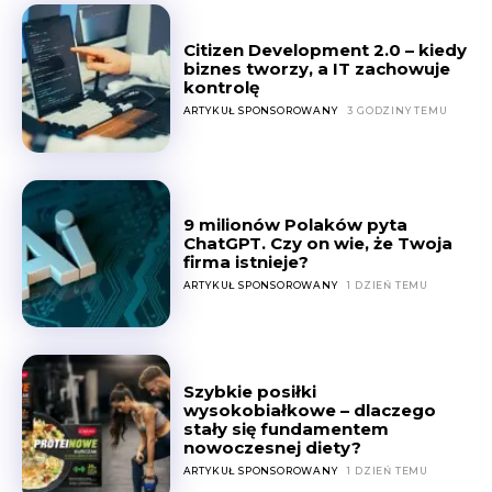
Citizen Development 2.0 – kiedy
biznes tworzy, a IT zachowuje
kontrolę
ARTYKUŁ SPONSOROWANY
3 GODZINY TEMU
9 milionów Polaków pyta
ChatGPT. Czy on wie, że Twoja
firma istnieje?
ARTYKUŁ SPONSOROWANY
1 DZIEŃ TEMU
Szybkie posiłki
wysokobiałkowe – dlaczego
stały się fundamentem
nowoczesnej diety?
ARTYKUŁ SPONSOROWANY
1 DZIEŃ TEMU