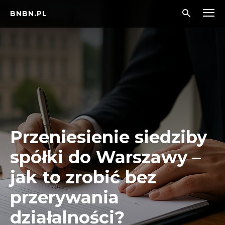
BNBN.PL
Przeniesienie siedziby
spółki do Warszawy –
jak to zrobić bez
przerywania
działalności?