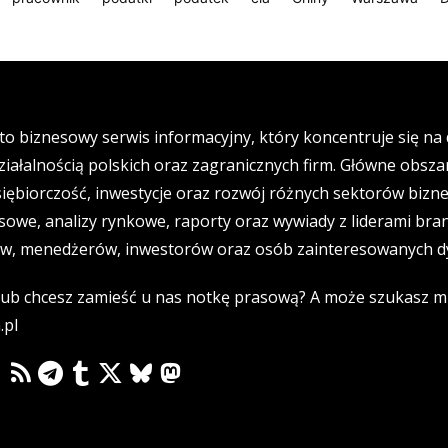
 to biznesowy serwis informacyjny, który koncentruje się n
ziałalnością polskich oraz zagranicznych firm. Główne obsz
siębiorczość, inwestycje oraz rozwój różnych sektorów bizn
sowe, analizy rynkowe, raporty oraz wywiady z liderami bran
ów, menedżerów, inwestorów oraz osób zainteresowanych dy
lub chcesz zamieść u nas notkę prasową? A może szukasz mi
.pl