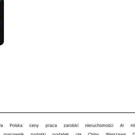
wa
Polska
ceny
praca
zarobki
nieruchomości
AI
mi
pracownik
podatki
podatek
cła
Chiny
Warszawa
D