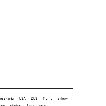
eszkania
USA
ZUS
Trump
sklepy
ino
startup
E-commerce