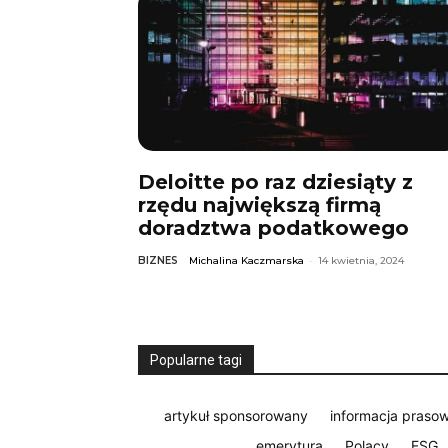
Deloitte po raz dziesiąty z
rzędu największą firmą
doradztwa podatkowego
BIZNES
Michalina Kaczmarska
-
14 kwietnia, 2024
Popularne tagi
artykuł sponsorowany
informacja praso
emerytura
Polacy
ESG